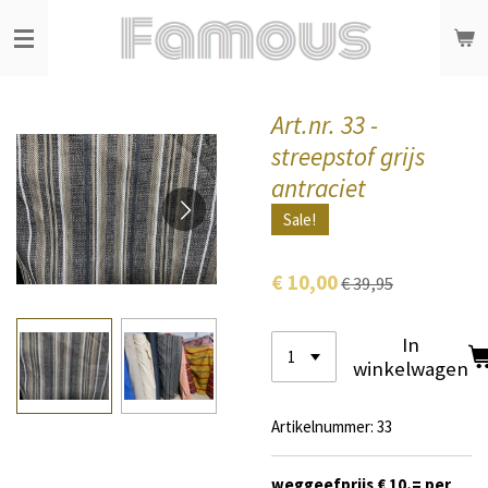
Ga
direct
naar
de
hoofdinhoud
Art.nr. 33 -
streepstof grijs
antraciet
Sale!
€ 10,00
€ 39,95
In
winkelwagen
Artikelnummer:
33
weggeefprijs € 10,= per