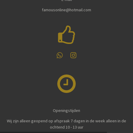
famousonline@hotmail.com
W
I
h
n
a
s
t
t
s
a
A
g
p
r
p
a
m
Openingstijden
Wij zijn alleen geopend op afspraak 7 dagen in de week alleen in de
ochtend 10 - 13 uur