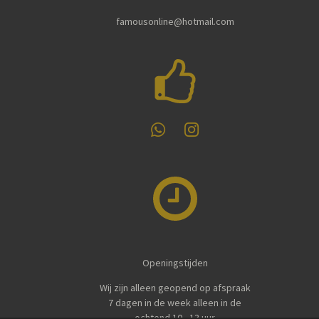
famousonline@hotmail.com
W
I
h
n
a
s
t
t
s
a
A
g
p
r
p
a
m
Openingstijden
Wij zijn alleen geopend op afspraak
7 dagen in de week alleen in de
ochtend 10 - 13 uur