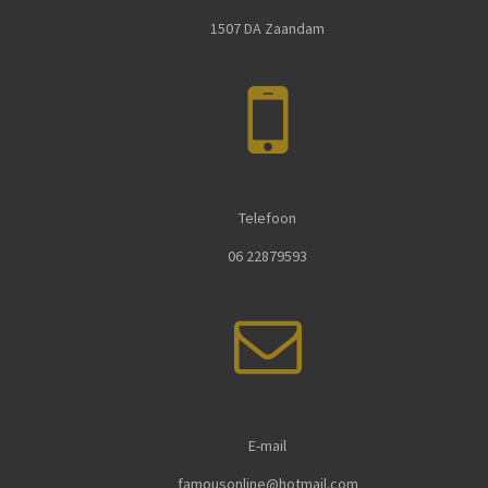
1507 DA Zaandam
Telefoon
06 22879593
E-mail
famousonline@hotmail.com