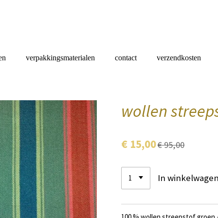
en
verpakkingsmaterialen
contact
verzendkosten
wollen streeps
€ 15,00
€ 95,00
In winkelwage
100 % wollen streepstof groen /