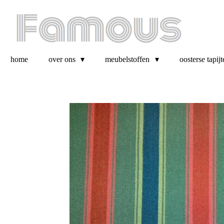
Ga
direct
naar
de
hoofdinhoud
home
over ons
meubelstoffen
oosterse tapijt