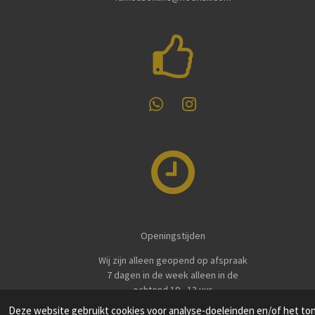
W
I
h
n
a
s
t
t
s
a
A
g
p
r
p
a
m
Openingstijden
Wij zijn alleen geopend op afspraak
7 dagen in de week alleen in de
ochtend 10 - 13 uur
Deze website gebruikt cookies voor analyse-doeleinden en/of het tone