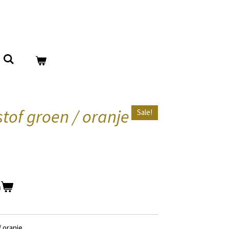
tof groen / oranje
Sale!
n
 oranje