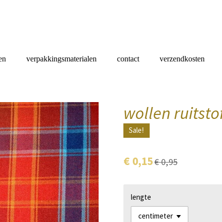
en
verpakkingsmaterialen
contact
verzendkosten
wollen ruitsto
Sale!
€ 0,15
€ 0,95
lengte