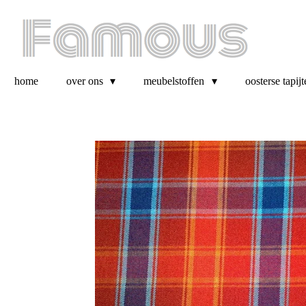
Ga
direct
naar
de
hoofdinhoud
home
over ons
meubelstoffen
oosterse tapijt